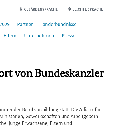
GEBÄRDENSPRACHE
LEICHTE SPRACHE
-2029
Part­ner
Län­der­bünd­nis­se
El­tern
Un­ter­neh­men
Pres­se
ort von Bundeskanzler
mmer der Berufsausbildung statt. Die Allianz für
Ministerien, Gewerkschaften und Arbeitgebern
liche, junge Erwachsene, Eltern und