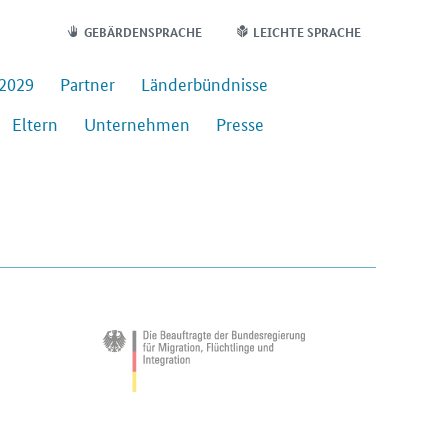
GEBÄRDENSPRACHE
LEICHTE SPRACHE
-2029
Part­ner
Län­der­bünd­nis­se
El­tern
Un­ter­neh­men
Pres­se