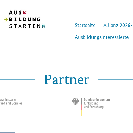
Start­sei­te
Al­li­anz 2026
Aus­bil­dungs­in­ter­es­sier­te
Partner